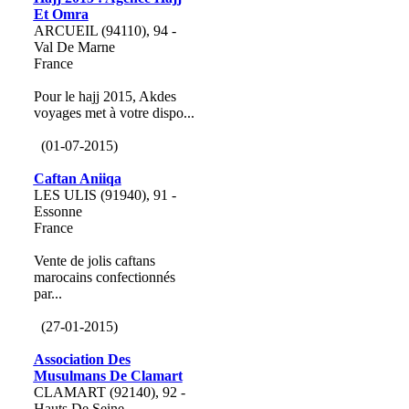
Et Omra
ARCUEIL (94110), 94 -
Val De Marne
France
Pour le hajj 2015, Akdes
voyages met à votre dispo...
(01-07-2015)
Caftan Aniiqa
LES ULIS (91940), 91 -
Essonne
France
Vente de jolis caftans
marocains confectionnés
par...
(27-01-2015)
Association Des
Musulmans De Clamart
CLAMART (92140), 92 -
Hauts De Seine