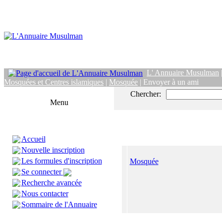
L' Annuaire Musulman
Mosquées et Centres islamiques
|
Mosquée
| Envoyer à un ami
Chercher:
Menu
Accueil
Nouvelle inscription
Les formules d'inscription
Mosquée
Se connecter
Recherche avancée
Nous contacter
Sommaire de l'Annuaire