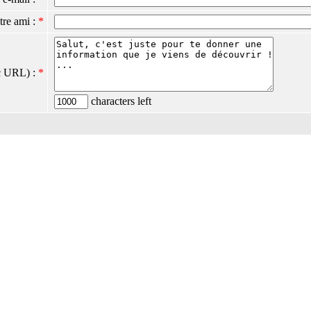
tre ami :
*
c URL) :
*
characters left