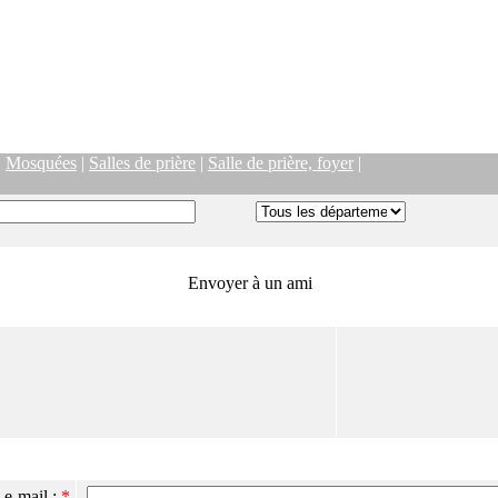
|
Mosquées
|
Salles de prière
|
Salle de prière, foyer
|
Envoyer à un ami
 e-mail :
*