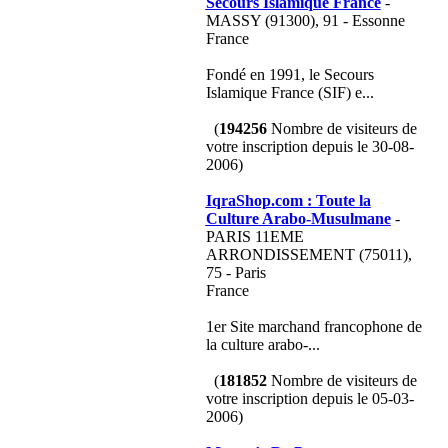
Secours Islamique France
-
MASSY (91300), 91 - Essonne
France
Fondé en 1991, le Secours
Islamique France (SIF) e...
(
194256
Nombre de visiteurs de
votre inscription depuis le 30-08-
2006)
IqraShop.com : Toute la
Culture Arabo-Musulmane
-
PARIS 11EME
ARRONDISSEMENT (75011),
75 - Paris
France
1er Site marchand francophone de
la culture arabo-...
(
181852
Nombre de visiteurs de
votre inscription depuis le 05-03-
2006)