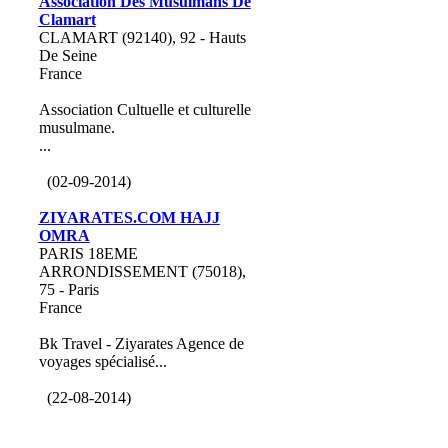
Association Des Musulmans De
Clamart
CLAMART (92140), 92 - Hauts
De Seine
France
Association Cultuelle et culturelle
musulmane.
...
(02-09-2014)
ZIYARATES.COM HAJJ
OMRA
PARIS 18EME
ARRONDISSEMENT (75018),
75 - Paris
France
Bk Travel - Ziyarates Agence de
voyages spécialisé...
(22-08-2014)