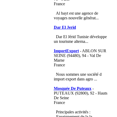
France
Al bayt est une agence de
voyages nouvelle générat...
Dar El Jerid
Dar El Jérid Tunisie développe
un tourisme alterna...
ImportExport
- ABLON SUR
SEINE (94480), 94 - Val De
Marne
France
Nous sommes une société d
import export dans agro ...
Mosquée De Puteaux
-
PUTEAUX (92800), 92 - Hauts
De Seine
France
Principales activités :
- Enseignement de la la...