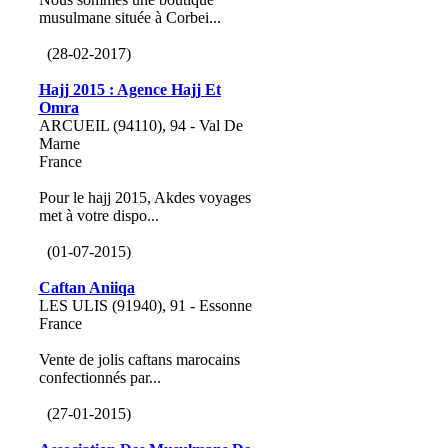
musulmane située à Corbei...
(28-02-2017)
Hajj 2015 : Agence Hajj Et
Omra
ARCUEIL (94110), 94 - Val De
Marne
France
Pour le hajj 2015, Akdes voyages
met à votre dispo...
(01-07-2015)
Caftan Aniiqa
LES ULIS (91940), 91 - Essonne
France
Vente de jolis caftans marocains
confectionnés par...
(27-01-2015)