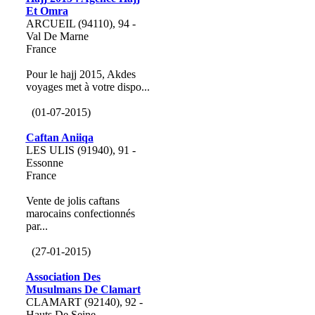
Et Omra
ARCUEIL (94110), 94 -
Val De Marne
France
Pour le hajj 2015, Akdes
voyages met à votre dispo...
(01-07-2015)
Caftan Aniiqa
LES ULIS (91940), 91 -
Essonne
France
Vente de jolis caftans
marocains confectionnés
par...
(27-01-2015)
Association Des
Musulmans De Clamart
CLAMART (92140), 92 -
Hauts De Seine