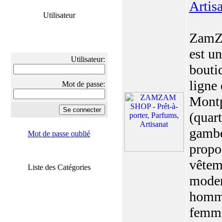
Artis
Utilisateur
ZamZ
est u
Utilisateur:
bouti
ligne 
Mot de passe:
Montp
(quart
gambe
Mot de passe oublié
propo
vêtem
Liste des Catégories
mode
homm
femme