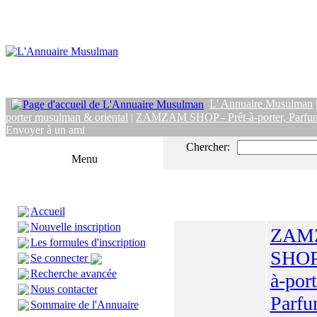
L' Annuaire Musulman
porter musulman & oriental
|
ZAMZAM SHOP - Prêt-à-porter, Parfums
Envoyer à un ami
Chercher:
Menu
Accueil
Nouvelle inscription
ZAM
Les formules d'inscription
SHOP 
Se connecter
Recherche avancée
à-port
Nous contacter
Parfu
Sommaire de l'Annuaire