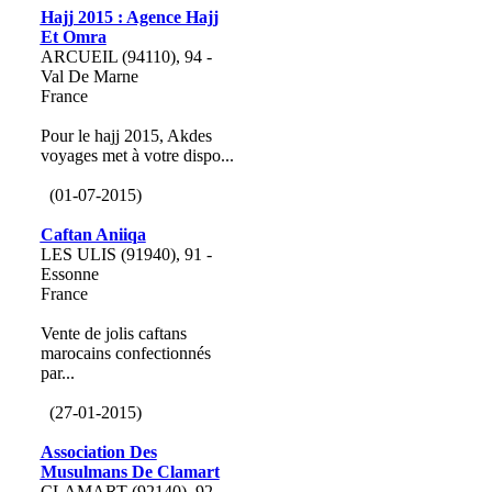
Hajj 2015 : Agence Hajj
Et Omra
ARCUEIL (94110), 94 -
Val De Marne
France
Pour le hajj 2015, Akdes
voyages met à votre dispo...
(01-07-2015)
Caftan Aniiqa
LES ULIS (91940), 91 -
Essonne
France
Vente de jolis caftans
marocains confectionnés
par...
(27-01-2015)
Association Des
Musulmans De Clamart
CLAMART (92140), 92 -