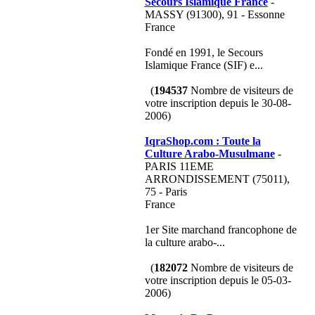
Secours Islamique France
-
MASSY (91300), 91 - Essonne
France
Fondé en 1991, le Secours
Islamique France (SIF) e...
(
194537
Nombre de visiteurs de
votre inscription depuis le 30-08-
2006)
IqraShop.com : Toute la
Culture Arabo-Musulmane
-
PARIS 11EME
ARRONDISSEMENT (75011),
75 - Paris
France
1er Site marchand francophone de
la culture arabo-...
(
182072
Nombre de visiteurs de
votre inscription depuis le 05-03-
2006)