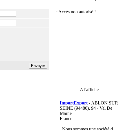
A l'affiche
ImportExport
- ABLON SUR
SEINE (94480), 94 - Val De
Marne
France
Nous sommes une société d