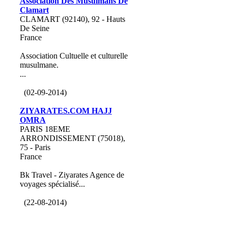
Association Des Musulmans De
Clamart
CLAMART (92140), 92 - Hauts
De Seine
France
Association Cultuelle et culturelle
musulmane.
...
(02-09-2014)
ZIYARATES.COM HAJJ
OMRA
PARIS 18EME
ARRONDISSEMENT (75018),
75 - Paris
France
Bk Travel - Ziyarates Agence de
voyages spécialisé...
(22-08-2014)