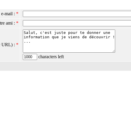
 e-mail :
*
tre ami :
*
c URL) :
*
characters left