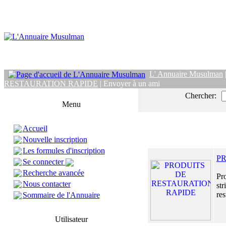
L' Annuaire Musulman
RESTAURATION RAPIDE
| Envoyer à un ami
Chercher:
Menu
Accueil
Nouvelle inscription
Les formules d'inscription
P
Se connecter
Recherche avancée
Pro
Nous contacter
str
res
Sommaire de l'Annuaire
Utilisateur