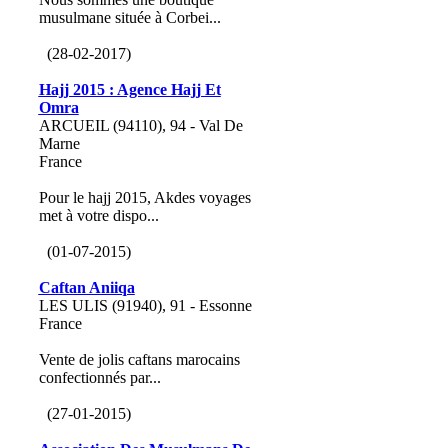
musulmane située à Corbei...
(28-02-2017)
Hajj 2015 : Agence Hajj Et
Omra
ARCUEIL (94110), 94 - Val De
Marne
France
Pour le hajj 2015, Akdes voyages
met à votre dispo...
(01-07-2015)
Caftan Aniiqa
LES ULIS (91940), 91 - Essonne
France
Vente de jolis caftans marocains
confectionnés par...
(27-01-2015)