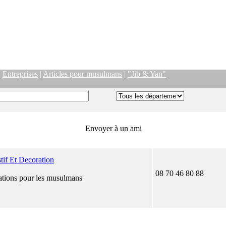
|
Entreprises
|
Articles pour musulmans
|
"Jib & Yan"
Envoyer à un ami
tif Et Decoration
08 70 46 80 88
rations pour les musulmans