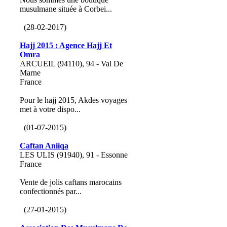
musulmane située à Corbei...
(28-02-2017)
Hajj 2015 : Agence Hajj Et
Omra
ARCUEIL (94110), 94 - Val De
Marne
France
Pour le hajj 2015, Akdes voyages
met à votre dispo...
(01-07-2015)
Caftan Aniiqa
LES ULIS (91940), 91 - Essonne
France
Vente de jolis caftans marocains
confectionnés par...
(27-01-2015)