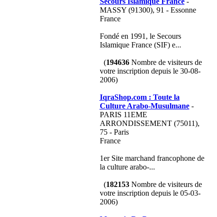
Secours Islamique France
-
MASSY (91300), 91 - Essonne
France
Fondé en 1991, le Secours
Islamique France (SIF) e...
(
194636
Nombre de visiteurs de
votre inscription depuis le 30-08-
2006)
IqraShop.com : Toute la
Culture Arabo-Musulmane
-
PARIS 11EME
ARRONDISSEMENT (75011),
75 - Paris
France
1er Site marchand francophone de
la culture arabo-...
(
182153
Nombre de visiteurs de
votre inscription depuis le 05-03-
2006)