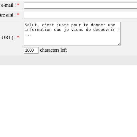
 e-mail :
*
tre ami :
*
c URL) :
*
characters left