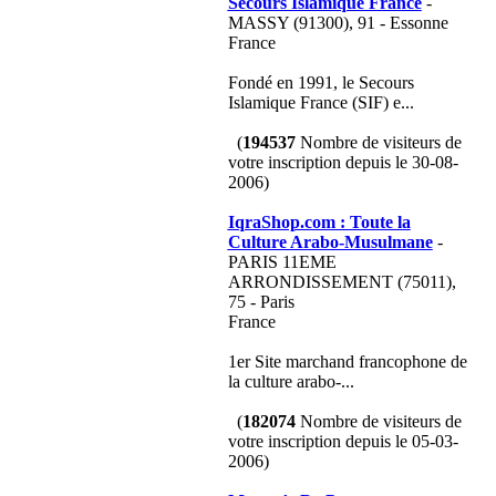
Secours Islamique France
-
MASSY (91300), 91 - Essonne
France
Fondé en 1991, le Secours
Islamique France (SIF) e...
(
194537
Nombre de visiteurs de
votre inscription depuis le 30-08-
2006)
IqraShop.com : Toute la
Culture Arabo-Musulmane
-
PARIS 11EME
ARRONDISSEMENT (75011),
75 - Paris
France
1er Site marchand francophone de
la culture arabo-...
(
182074
Nombre de visiteurs de
votre inscription depuis le 05-03-
2006)