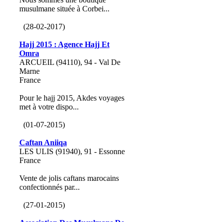
musulmane située à Corbei...
(28-02-2017)
Hajj 2015 : Agence Hajj Et
Omra
ARCUEIL (94110), 94 - Val De
Marne
France
Pour le hajj 2015, Akdes voyages
met à votre dispo...
(01-07-2015)
Caftan Aniiqa
LES ULIS (91940), 91 - Essonne
France
Vente de jolis caftans marocains
confectionnés par...
(27-01-2015)