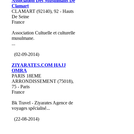
Association Des Musulmans De
Clamart
CLAMART (92140), 92 - Hauts
De Seine
France
Association Cultuelle et culturelle
musulmane.
...
(02-09-2014)
ZIYARATES.COM HAJJ
OMRA
PARIS 18EME
ARRONDISSEMENT (75018),
75 - Paris
France
Bk Travel - Ziyarates Agence de
voyages spécialisé...
(22-08-2014)