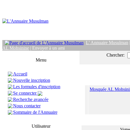
L' Annuaire Musulman
AL Mohsinine
| Envoyer à un ami
Chercher:
Menu
Accueil
Nouvelle inscription
Les formules d'inscription
Mosquée AL Mohsini
Se connecter
Recherche avancée
Nous contacter
Sommaire de l'Annuaire
Utilisateur
Votre