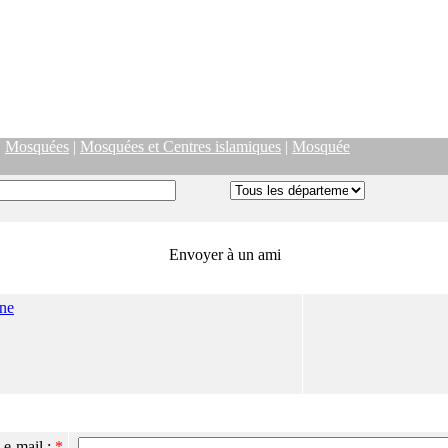
|
Mosquées
|
Mosquées et Centres islamiques
|
Mosquée
Envoyer à un ami
ne
 e-mail :
*