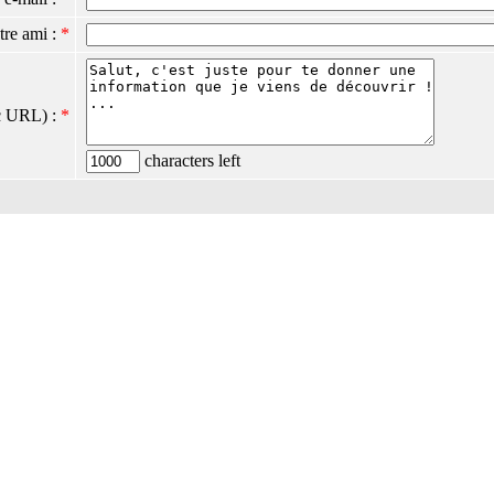
tre ami :
*
c URL) :
*
characters left