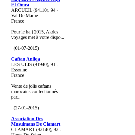
Et Omra
ARCUEIL (94110), 94 -
Val De Marne
France
Pour le hajj 2015, Akdes
voyages met à votre dispo...
(01-07-2015)
Caftan Aniiqa
LES ULIS (91940), 91 -
Essonne
France
Vente de jolis caftans
marocains confectionnés
par...
(27-01-2015)
Association Des
Musulmans De Clamart
CLAMART (92140), 92 -
Hauts De Seine