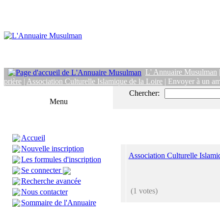
L' Annuaire Musulman
prière
|
Association Culturelle Islamique de la Loire
| Envoyer à un am
Chercher:
Menu
Accueil
Nouvelle inscription
Association Culturelle Islami
Les formules d'inscription
Se connecter
Recherche avancée
(1 votes)
Nous contacter
Sommaire de l'Annuaire