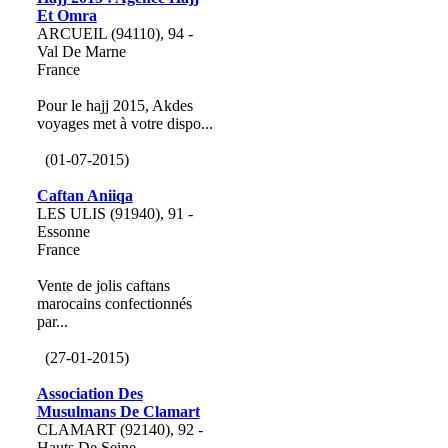
Et Omra
ARCUEIL (94110), 94 -
Val De Marne
France
Pour le hajj 2015, Akdes
voyages met à votre dispo...
(01-07-2015)
Caftan Aniiqa
LES ULIS (91940), 91 -
Essonne
France
Vente de jolis caftans
marocains confectionnés
par...
(27-01-2015)
Association Des
Musulmans De Clamart
CLAMART (92140), 92 -
Hauts De Seine