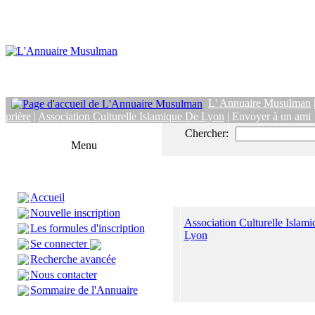
L' Annuaire Musulman
prière
|
Association Culturelle Islamique De Lyon
| Envoyer à un ami
Chercher:
Menu
Accueil
Nouvelle inscription
Association Culturelle Islam
Les formules d'inscription
Lyon
Se connecter
Recherche avancée
Nous contacter
Sommaire de l'Annuaire