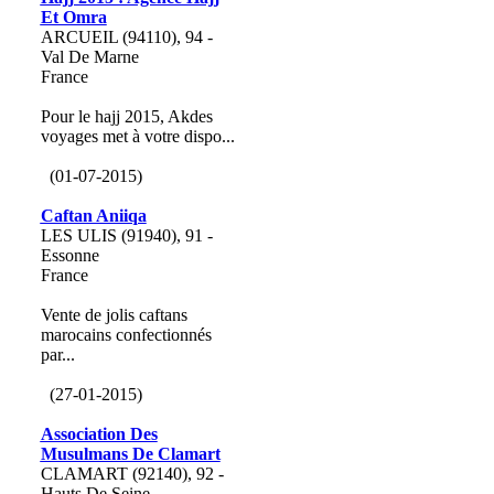
Et Omra
ARCUEIL (94110), 94 -
Val De Marne
France
Pour le hajj 2015, Akdes
voyages met à votre dispo...
(01-07-2015)
Caftan Aniiqa
LES ULIS (91940), 91 -
Essonne
France
Vente de jolis caftans
marocains confectionnés
par...
(27-01-2015)
Association Des
Musulmans De Clamart
CLAMART (92140), 92 -
Hauts De Seine