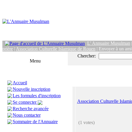
L' Annuaire Musulman
prière
|
Association Culturelle Islamique de Rouen
| Envoyer à un ami
Chercher:
Menu
Accueil
Nouvelle inscription
Les formules d'inscription
Association Culturelle Islam
Se connecter
Recherche avancée
Nous contacter
Sommaire de l'Annuaire
(1 votes)