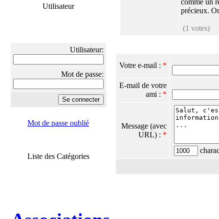
comme un r
Utilisateur
précieux. On 
(1 votes)
Utilisateur:
Votre e-mail :
*
Mot de passe:
E-mail de votre
ami :
*
Mot de passe oublié
Message (avec
URL) :
*
charact
Liste des Catégories