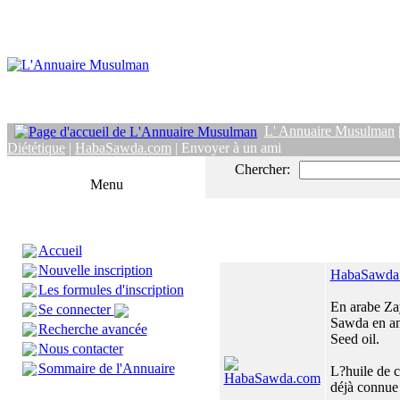
L' Annuaire Musulman
Diététique
|
HabaSawda.com
| Envoyer à un ami
Chercher:
Menu
Accueil
Nouvelle inscription
HabaSawda
Les formules d'inscription
En arabe Za
Se connecter
Sawda en an
Recherche avancée
Seed oil.
Nous contacter
Sommaire de l'Annuaire
L?huile de c
déjà connue