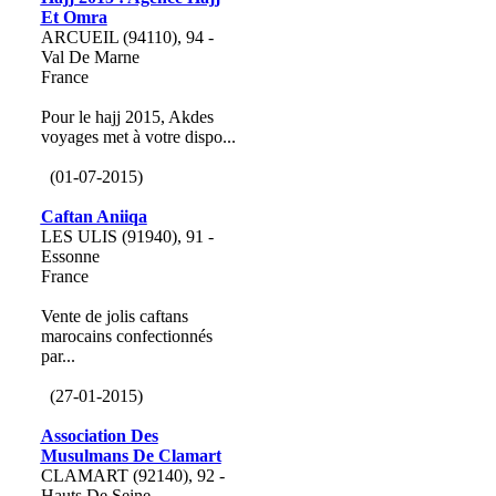
Et Omra
ARCUEIL (94110), 94 -
Val De Marne
France
Pour le hajj 2015, Akdes
voyages met à votre dispo...
(01-07-2015)
Caftan Aniiqa
LES ULIS (91940), 91 -
Essonne
France
Vente de jolis caftans
marocains confectionnés
par...
(27-01-2015)
Association Des
Musulmans De Clamart
CLAMART (92140), 92 -
Hauts De Seine