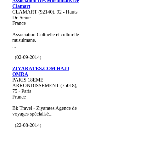
Association Des Musulmans De
Clamart
CLAMART (92140), 92 - Hauts
De Seine
France
Association Cultuelle et culturelle
musulmane.
...
(02-09-2014)
ZIYARATES.COM HAJJ
OMRA
PARIS 18EME
ARRONDISSEMENT (75018),
75 - Paris
France
Bk Travel - Ziyarates Agence de
voyages spécialisé...
(22-08-2014)