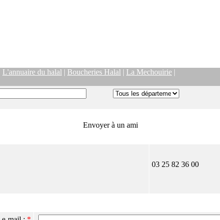
|
L'annuaire du halal
|
Boucheries Halal
|
La Mechouirie
|
Envoyer à un ami
03 25 82 36 00
 e-mail :
*