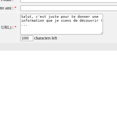
tre ami :
*
c URL) :
*
characters left