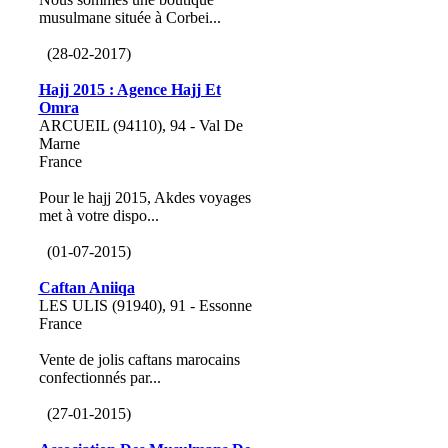
musulmane située à Corbei...
(28-02-2017)
Hajj 2015 : Agence Hajj Et
Omra
ARCUEIL (94110), 94 - Val De
Marne
France
Pour le hajj 2015, Akdes voyages
met à votre dispo...
(01-07-2015)
Caftan Aniiqa
LES ULIS (91940), 91 - Essonne
France
Vente de jolis caftans marocains
confectionnés par...
(27-01-2015)