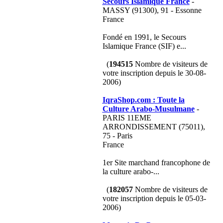
Secours Islamique France
-
MASSY (91300), 91 - Essonne
France
Fondé en 1991, le Secours
Islamique France (SIF) e...
(
194515
Nombre de visiteurs de
votre inscription depuis le 30-08-
2006)
IqraShop.com : Toute la
Culture Arabo-Musulmane
-
PARIS 11EME
ARRONDISSEMENT (75011),
75 - Paris
France
1er Site marchand francophone de
la culture arabo-...
(
182057
Nombre de visiteurs de
votre inscription depuis le 05-03-
2006)