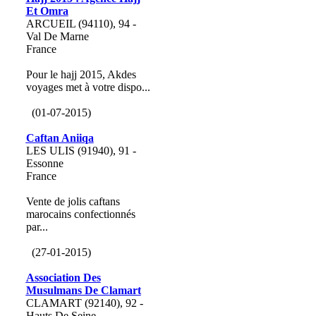
Et Omra
ARCUEIL (94110), 94 -
Val De Marne
France
Pour le hajj 2015, Akdes
voyages met à votre dispo...
(01-07-2015)
Caftan Aniiqa
LES ULIS (91940), 91 -
Essonne
France
Vente de jolis caftans
marocains confectionnés
par...
(27-01-2015)
Association Des
Musulmans De Clamart
CLAMART (92140), 92 -
Hauts De Seine