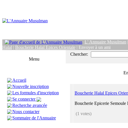
L' Annuaire Musulman
Halal
|
Boucherie Halal Epices Orientale
| Envoyer à un ami
Chercher:
Menu
En
Accueil
Nouvelle inscription
Les formules d'inscription
Boucherie Halal Epices Orien
Se connecter
Boucherie Epicerie Semoule 
Recherche avancée
Nous contacter
(1 votes)
Sommaire de l'Annuaire