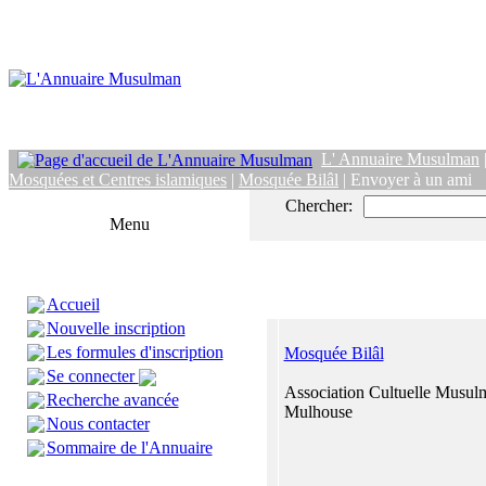
L' Annuaire Musulman
Mosquées et Centres islamiques
|
Mosquée Bilâl
| Envoyer à un ami
Chercher:
Menu
Accueil
Nouvelle inscription
Les formules d'inscription
Mosquée Bilâl
Se connecter
Association Cultuelle Musul
Recherche avancée
Mulhouse
Nous contacter
Sommaire de l'Annuaire