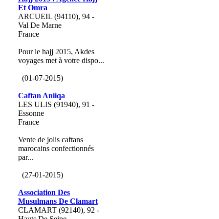
Et Omra
ARCUEIL (94110), 94 -
Val De Marne
France
Pour le hajj 2015, Akdes
voyages met à votre dispo...
(01-07-2015)
Caftan Aniiqa
LES ULIS (91940), 91 -
Essonne
France
Vente de jolis caftans
marocains confectionnés
par...
(27-01-2015)
Association Des
Musulmans De Clamart
CLAMART (92140), 92 -
Hauts De Seine