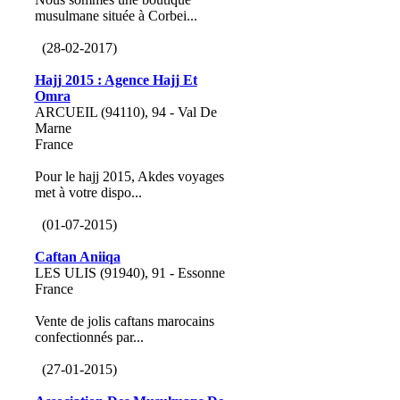
musulmane située à Corbei...
(28-02-2017)
Hajj 2015 : Agence Hajj Et
Omra
ARCUEIL (94110), 94 - Val De
Marne
France
Pour le hajj 2015, Akdes voyages
met à votre dispo...
(01-07-2015)
Caftan Aniiqa
LES ULIS (91940), 91 - Essonne
France
Vente de jolis caftans marocains
confectionnés par...
(27-01-2015)