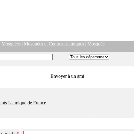
|
Mosquées
|
Mosquées et Centres islamiques
|
Mosquée
Envoyer à un ami
ants Islamique de France
 e-mail :
*