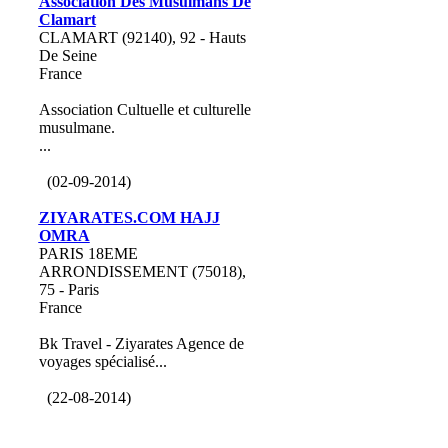
Association Des Musulmans De
Clamart
CLAMART (92140), 92 - Hauts
De Seine
France
Association Cultuelle et culturelle
musulmane.
...
(02-09-2014)
ZIYARATES.COM HAJJ
OMRA
PARIS 18EME
ARRONDISSEMENT (75018),
75 - Paris
France
Bk Travel - Ziyarates Agence de
voyages spécialisé...
(22-08-2014)