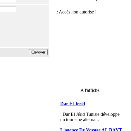
A l'affiche
Dar El Jerid
Dar El Jérid Tunisie développe
un tourisme alterna...
L'agence De Voyage AL BAYT