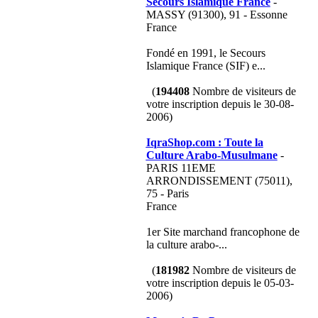
Secours Islamique France
-
MASSY (91300), 91 - Essonne
France
Fondé en 1991, le Secours
Islamique France (SIF) e...
(
194408
Nombre de visiteurs de
votre inscription depuis le 30-08-
2006)
IqraShop.com : Toute la
Culture Arabo-Musulmane
-
PARIS 11EME
ARRONDISSEMENT (75011),
75 - Paris
France
1er Site marchand francophone de
la culture arabo-...
(
181982
Nombre de visiteurs de
votre inscription depuis le 05-03-
2006)