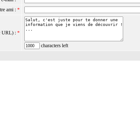
tre ami :
*
c URL) :
*
characters left