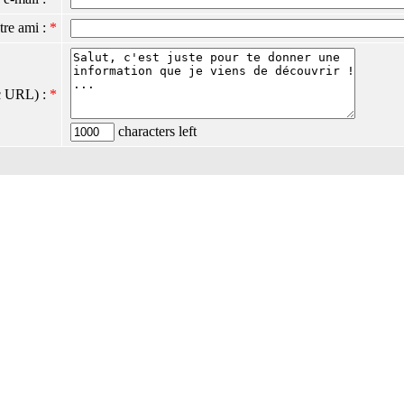
tre ami :
*
c URL) :
*
characters left