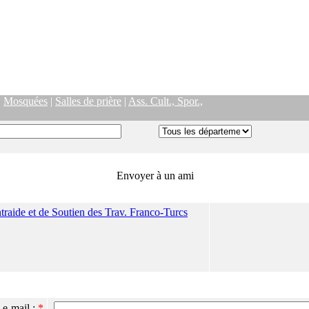
|
Mosquées
|
Salles de prière
|
Ass. Cult., Spor.,
Envoyer à un ami
ntraide et de Soutien des Trav. Franco-Turcs
 e-mail :
*