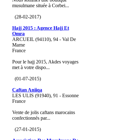
musulmane située à Corbei...
(28-02-2017)
Hajj 2015 : Agence Hajj Et
Omra
ARCUEIL (94110), 94 - Val De
Marne
France
Pour le hajj 2015, Akdes voyages
met à votre dispo...
(01-07-2015)
Caftan Aniiqa
LES ULIS (91940), 91 - Essonne
France
Vente de jolis caftans marocains
confectionnés par...
(27-01-2015)