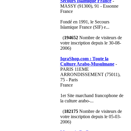
Secours Islamique France
-
MASSY (91300), 91 - Essonne
France
Fondé en 1991, le Secours
Islamique France (SIF) e...
(
194652
Nombre de visiteurs de
votre inscription depuis le 30-08-
2006)
IqraShop.com : Toute la
Culture Arabo-Musulmane
-
PARIS 11EME
ARRONDISSEMENT (75011),
75 - Paris
France
1er Site marchand francophone de
la culture arabo-...
(
182175
Nombre de visiteurs de
votre inscription depuis le 05-03-
2006)