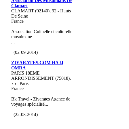
Association Des Musulmans De
Clamart
CLAMART (92140), 92 - Hauts
De Seine
France
Association Cultuelle et culturelle
musulmane.
...
(02-09-2014)
ZIYARATES.COM HAJJ
OMRA
PARIS 18EME
ARRONDISSEMENT (75018),
75 - Paris
France
Bk Travel - Ziyarates Agence de
voyages spécialisé...
(22-08-2014)