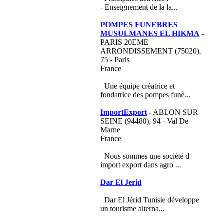
- Enseignement de la la...
POMPES FUNEBRES
MUSULMANES EL HIKMA
-
PARIS 20EME
ARRONDISSEMENT (75020),
75 - Paris
France
Une équipe créatrice et
fondatrice des pompes funè...
ImportExport
- ABLON SUR
SEINE (94480), 94 - Val De
Marne
France
Nous sommes une société d
import export dans agro ...
Dar El Jerid
Dar El Jérid Tunisie développe
un tourisme alterna...