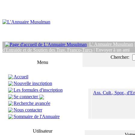
L' Annuaire Musulman
d'Entraide et de Soutien des Trav. Franco-Turcs
| Envoyer à un ami
Chercher:
Menu
Accueil
Nouvelle inscription
Les formules d'inscription
Ass. Cult., Spor., d'E
Se connecter
Recherche avancée
Nous contacter
Sommaire de l'Annuaire
Utilisateur
Votre