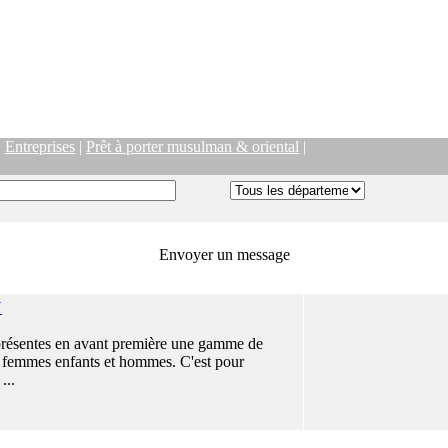
|
Entreprises
|
Prêt à porter musulman & oriental
|
Envoyer un message
N
présentes en avant première une gamme de
 femmes enfants et hommes. C'est pour
...