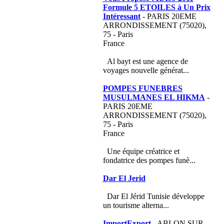
Formule 5 ETOILES à Un Prix
Intéressant
- PARIS 20EME
ARRONDISSEMENT (75020),
75 - Paris
France
Al bayt est une agence de
voyages nouvelle générat...
POMPES FUNEBRES
MUSULMANES EL HIKMA
-
PARIS 20EME
ARRONDISSEMENT (75020),
75 - Paris
France
Une équipe créatrice et
fondatrice des pompes funè...
Dar El Jerid
Dar El Jérid Tunisie développe
un tourisme alterna...
ImportExport
- ABLON SUR