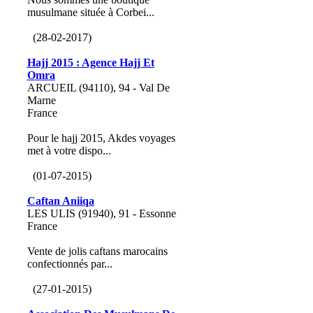
musulmane située à Corbei...
(28-02-2017)
Hajj 2015 : Agence Hajj Et
Omra
ARCUEIL (94110), 94 - Val De
Marne
France
Pour le hajj 2015, Akdes voyages
met à votre dispo...
(01-07-2015)
Caftan Aniiqa
LES ULIS (91940), 91 - Essonne
France
Vente de jolis caftans marocains
confectionnés par...
(27-01-2015)