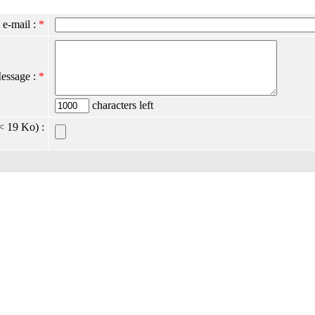
 e-mail :
*
essage :
*
characters left
< 19 Ko) :