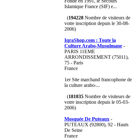
Fondé en 1991, le Secours
Islamique France (SIF) e...
(
194228
Nombre de visiteurs de
votre inscription depuis le 30-08-
2006)
IqraShop.com : Toute la
Culture Arabo-Musulmane
-
PARIS 11EME
ARRONDISSEMENT (75011),
75 - Paris
France
1er Site marchand francophone de
la culture arabo-...
(
181835
Nombre de visiteurs de
votre inscription depuis le 05-03-
2006)
Mosquée De Puteaux
-
PUTEAUX (92800), 92 - Hauts
De Seine
France