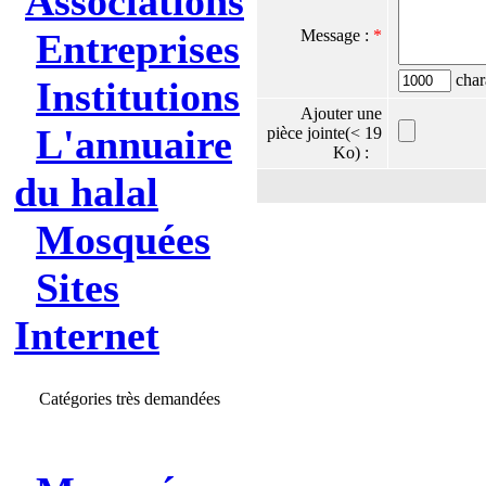
Associations
Entreprises
Message :
*
chara
Institutions
Ajouter une
L'annuaire
pièce jointe(< 19
Ko) :
du halal
Mosquées
Sites
Internet
Catégories très demandées