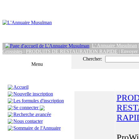
L' Annuaire Musulman
Grossistes
|
PRODUITS DE RESTAURATION RAPIDE
| Envoyer
Chercher:
Menu
Accueil
Nouvelle inscription
PROD
Les formules d'inscription
REST
Se connecter
Recherche avancée
RAPI
Nous contacter
Sommaire de l'Annuaire
ProWi