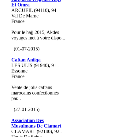
Et Omra
ARCUEIL (94110), 94 -
Val De Marne
France
Pour le hajj 2015, Akdes
voyages met à votre dispo...
(01-07-2015)
Caftan Aniiqa
LES ULIS (91940), 91 -
Essonne
France
Vente de jolis caftans
marocains confectionnés
par...
(27-01-2015)
Association Des
Musulmans De Clamart
CLAMART (92140), 92 -
Hauts De Seine