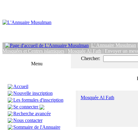
L' Annuaire Musulman
Mosquées et Centres islamiques
|
Mosquée Al Fath
| Envoyer un mes
Chercher:
Menu
Accueil
Nouvelle inscription
Mosquée Al Fath
Les formules d'inscription
Se connecter
Recherche avancée
Nous contacter
Sommaire de l'Annuaire