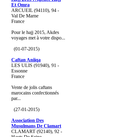
Et Omra
ARCUEIL (94110), 94 -
Val De Marne
France
Pour le hajj 2015, Akdes
voyages met à votre dispo...
(01-07-2015)
Caftan Aniiqa
LES ULIS (91940), 91 -
Essonne
France
Vente de jolis caftans
marocains confectionnés
par...
(27-01-2015)
Association Des
Musulmans De Clamart
CLAMART (92140), 92 -
Hauts De Seine